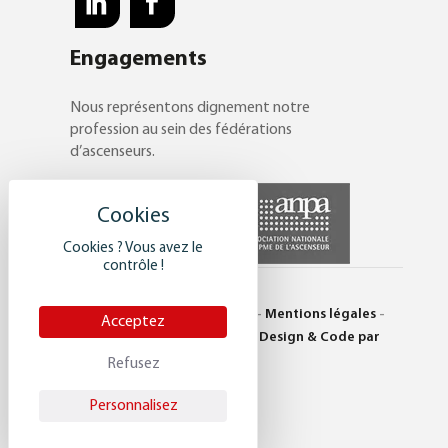
Engagements
Nous représentons dignement notre
profession au sein des fédérations
d’ascenseurs.
Cookies ? Vous avez le
contrôle !
© Saulière 2017 -
Plan du site
-
Mentions légales
-
Acceptez
Politique de confidentialité
-
Design & Code par
DEFACTO
Refusez
Personnalisez