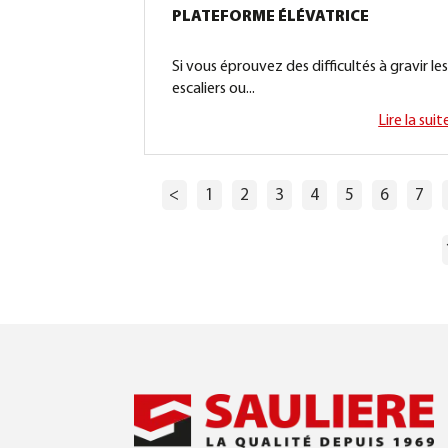
PLATEFORME ÉLÉVATRICE
Si vous éprouvez des difficultés à gravir le
escaliers ou...
Lire la suit
<
1
2
3
4
5
6
7