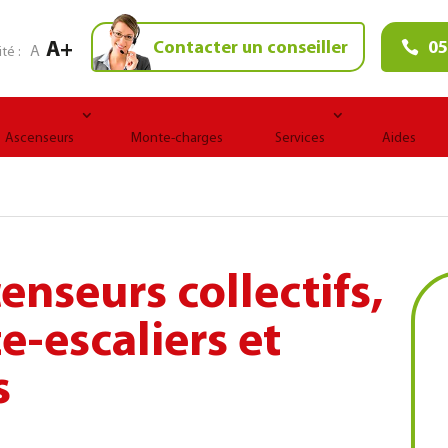
A+
Contacter un conseiller
05
A
ité :
Ascenseurs
Monte-charges
Services
Aides
censeurs collectifs,
e-escaliers et
s