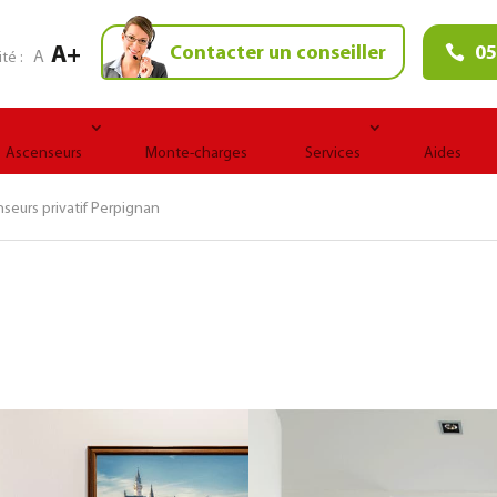
A+
Contacter un conseiller
05
A
ité :
Ascenseurs
Monte-charges
Services
Aides
nseurs privatif Perpignan