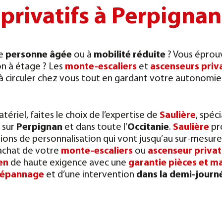
privatifs à Perpignan
ne
personne âgée
ou à
mobilité réduite
? Vous éprouv
on à étage ? Les
monte-escaliers
et
ascenseurs priva
à circuler chez vous tout en gardant votre autonomie
tériel, faites le choix de l’expertise de
Saulière
, spéci
sur
Perpignan
et dans toute l’
Occitanie
.
Saulière
pr
ions de personnalisation qui vont jusqu’au sur-mesure
achat de votre
monte-escaliers
ou
ascenseur privat
en
de haute exigence avec une
garantie pièces et m
épannage
et d’une intervention
dans la demi-journ