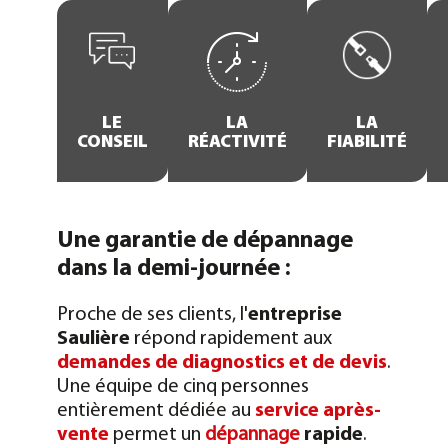
LE
LA
LA
CONSEIL
RÉACTIVITÉ
FIABILITÉ
Une garantie de dépannage
dans la demi-journée :
Proche de ses clients, l'
entreprise
Saulière
répond rapidement aux
demandes de diagnostics et de devis
.
Une équipe de cinq personnes
entièrement dédiée au
service après-
vente
permet un
dépannage
rapide
.