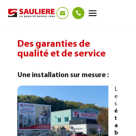
Panneau de gestion des cookies
Des garanties de
qualité et de service
Une installation sur mesure :
L
e
s
é
t
a
b