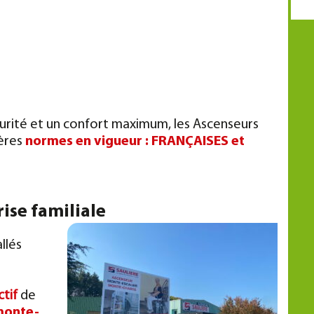
curité et un confort maximum, les Ascenseurs
ières
normes en vigueur : FRANÇAISES et
ise familiale
llés
ctif
de
monte-