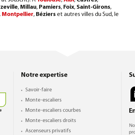
at souscrit). À
Toulouse
,
Albi
,
Castres
,
zeville
,
Millau
,
Pamiers
,
Foix
,
Saint-Girons
,
,
Montpellier
,
Béziers
et autres villes du Sud, le
Notre expertise
S
Savoir-faire
Monte-escaliers
Monte-escaliers courbes
E
le
Monte-escaliers droits
No
Ascenseurs privatifs
pro