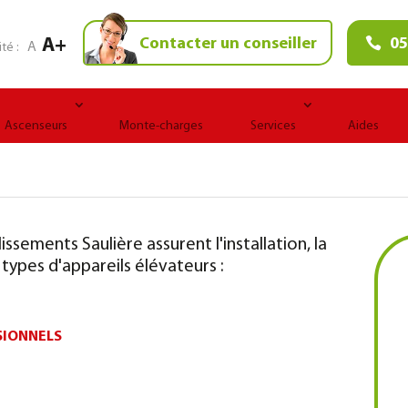
A+
Contacter un conseiller
05
A
ité :
Ascenseurs
Monte-charges
Services
Aides
issements Saulière assurent l'installation, la
types d'appareils élévateurs :
SIONNELS