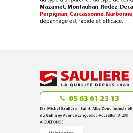
du type d'appareil et du type de contr
Mazamet
,
Montauban
,
Rodez
,
Deca
Perpignan
,
Carcassonne
,
Narbonne
dépannage est rapide et efficace.
05 63 61 23 13
Ets. Michel Saulière - Saint-Alby Zone Industriel
du Galinrey
Avenue Languedoc-Roussillon 81200
AIGUEFONDE