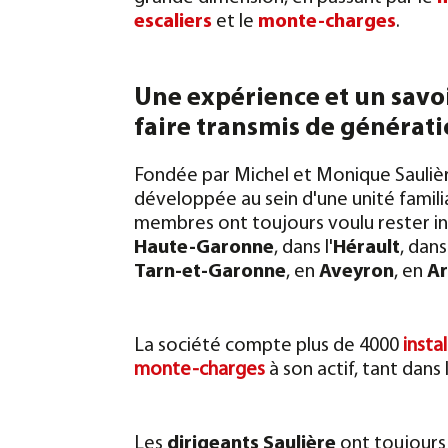
escaliers
et le
monte-charges
.
Une expérience et un savo
faire transmis de générati
Fondée par Michel et Monique Saulière e
développée au sein d'une unité familia
membres ont toujours voulu rester i
Haute-Garonne
, dans l'
Hérault
, dans
Tarn-et-Garonne
, en
Aveyron
, en
Ar
La société compte plus de 4000
insta
monte-charges
à son actif, tant dans l
Les
dirigeants Saulière
ont toujours