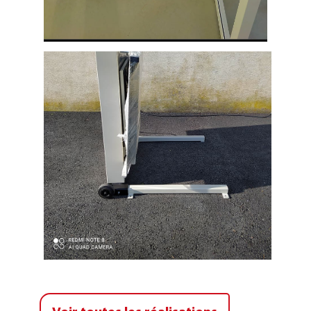
Plate forme installée dans un centre
médical de ARLES SUR TECH dans le
département 66 Pyrénées Orientales,
afin de le rendre accessible aux
Personnes à Mobilité Réduite
Plate forme élévatrice mobile
installée à la salle des fêtes de la
mairie de
Lacaune
(département
Tarn