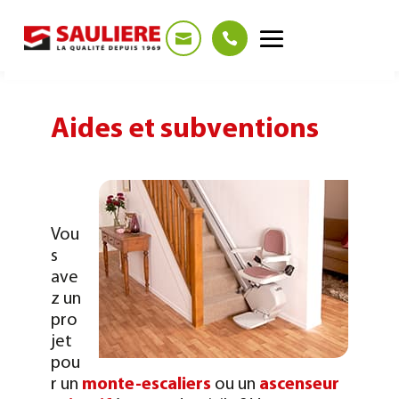
Panneau de gestion des cookies
Aides et subventions
Vou
s
ave
z un
pro
jet
pou
r un
monte-escaliers
ou un
ascenseur