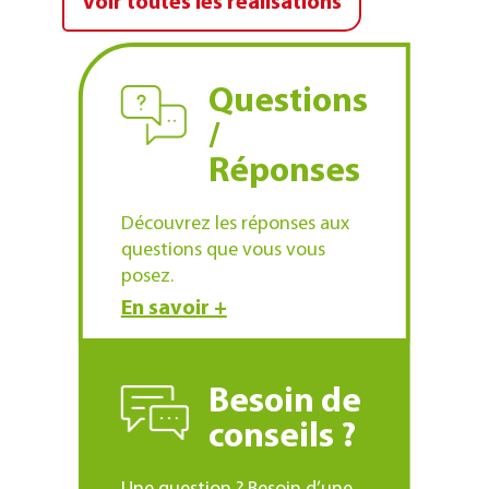
Voir toutes les réalisations
81
) pour rendre accessible une
estrade.
Questions
/
Réponses
Découvrez les réponses aux
questions que vous vous
posez.
En savoir +
Besoin de
conseils ?