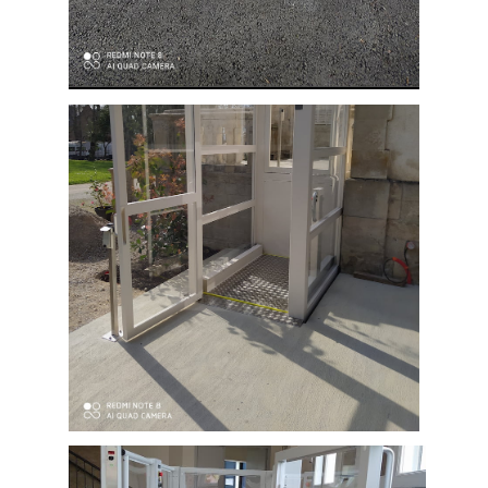
Plate forme élévatrice mobile
installée à la salle des fêtes de la
mairie de
Lacaune
(département
Tarn
81
) pour rendre accessible une
estrade.
Installation d'une plate-forme
élévatrice permettant de garantir