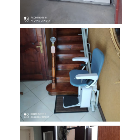
Ascenseur privatif desservant un
étage, installé chez un particulier de
Nage , près de Lacaune (département
81 Tarn)
Fauteuil monte escalier courbe sur
mesure, installé sur un escalier en