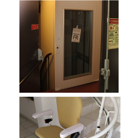
Élévateur pour personnes
handicapées installé dans un cabinet
médical de Launaguet à côté de
Toulouse (31 Haute Garonne).
Élévateur pour personnes à mobilité
réduite (EPMR) sur mesure dans un
centre médical de Lavaur (Tarn
département 81).