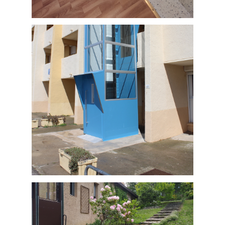
Fauteuil monte-escalier courbe sur
mesure, installé sur un escalier en
colimaçon, chez un particulier de
Olonzac (département 34 Hérault) .
Installation d'un élévateur vertical
extérieur en gaine métallique vitrée
dans une résidence de vacances de