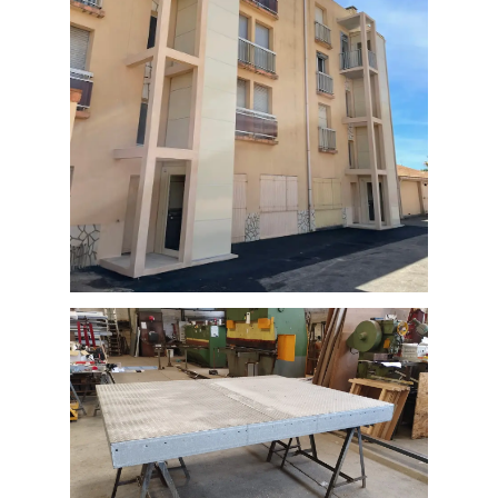
Ascenseur de maison avec trappe
escamotable installé chez un
particulier sur la commune de
Castres (département 81 Tarn)
Ascenseurs Collectifs – Élévateur
vertical Valras-Plage