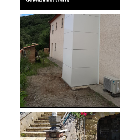
de Mazamet (Tarn)
Ascenseur privatif extérieur, en cours
de finition, installé contre la façade,
chez un particulier de Reynes, proche
de Céret (département 66 Pyrénées-
Orientales).