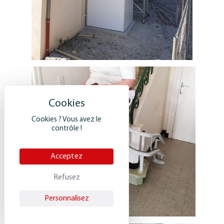
Élévateur pour personne à mobilité
réduite extérieur en cours de
montage dans un établissement
scolaire de Castelnaudary (11 Aude).
Cookies ? Vous avez le
contrôle !
Acceptez
Refusez
Personnalisez