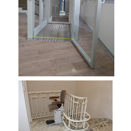
l'
accessibilité handicapé
d'une
salle
de réception
.
Installation d'une plateforme
élévatrice permettant de franchir un
dénivelé de 49 cm (Aude, département
11)