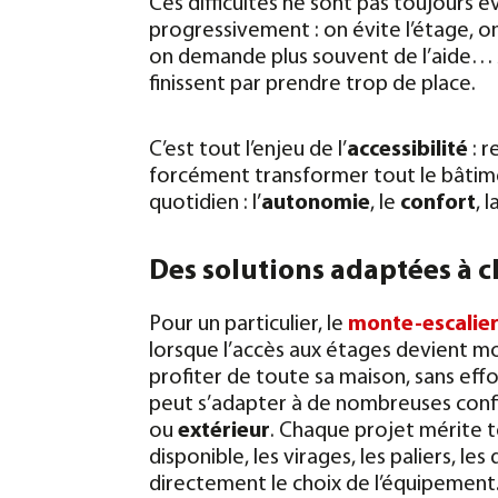
Ces difficultés ne sont pas toujours é
progressivement : on évite l’étage, on
on demande plus souvent de l’aide… 
finissent par prendre trop de place.
C’est tout l’enjeu de l’
accessibilité
: r
forcément transformer tout le bâtim
quotidien : l’
autonomie
, le
confort
, l
Des solutions adaptées à c
Pour un particulier, le
monte-escalie
lorsque l’accès aux étages devient mo
profiter de toute sa maison, sans effo
peut s’adapter à de nombreuses confi
ou
extérieur
. Chaque projet mérite t
disponible, les virages, les paliers, 
directement le choix de l’équipement