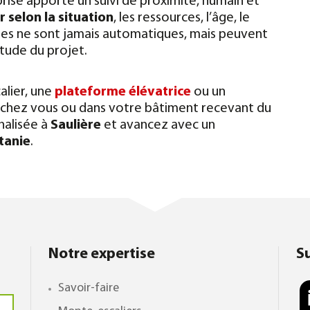
eprise apporte un suivi de proximité, humain et
 selon la situation
, les ressources, l’âge, le
lles ne sont jamais automatiques, mais peuvent
’étude du projet.
lier, une
plateforme élévatrice
ou un
é chez vous ou dans votre bâtiment recevant du
nalisée à
Saulière
et avancez avec un
itanie
.
Notre expertise
S
Savoir-faire