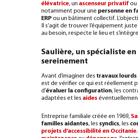
élévatrice
, un
ascenseur privatif
ou
notamment pour une
personne en fa
ERP
ou un bâtiment collectif.
L’object
Il s’agit de trouver l’équipement just
au besoin, respecte le lieu et s’intèg
Saulière, un spécialiste e
sereinement
Avant d’imaginer des
travaux lourds
est de vérifier ce qui est réellement 
d’
évaluer la configuration
, les cont
adaptées et les
aides
éventuellement
Entreprise familiale créée en 1969,
Sa
familles aidantes
, les
syndics
, les
co
projets d’accessibilité en Occitanie