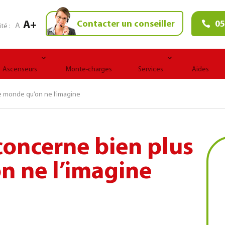
A+
Contacter un conseiller
05
A
ité :
Ascenseurs
Monte-charges
Services
Aides
de monde qu’on ne l’imagine
 concerne bien plus
n ne l’imagine