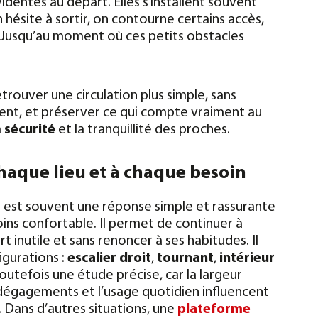
videntes au départ. Elles s’installent souvent
 hésite à sortir, on contourne certains accès,
Jusqu’au moment où ces petits obstacles
etrouver une circulation plus simple, sans
ent, et préserver ce qui compte vraiment au
a
sécurité
et la tranquillité des proches.
haque lieu et à chaque besoin
r
est souvent une réponse simple et rassurante
ins confortable. Il permet de continuer à
rt inutile et sans renoncer à ses habitudes.
Il
gurations :
escalier droit
,
tournant
,
intérieur
outefois une étude précise, car la largeur
les dégagements et l’usage quotidien influencent
.
Dans d’autres situations, une
plateforme