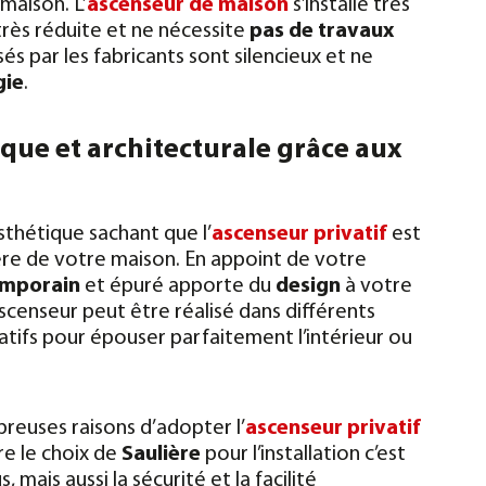
 maison.
L’
ascenseur de maison
s’installe très
très réduite et ne nécessite
pas de travaux
és par les fabricants sont silencieux et ne
gie
.
que et architecturale grâce aux
sthétique sachant que l’
ascenseur privatif
est
ère de votre maison. En appoint de votre
emporain
et épuré apporte du
design
à votre
ascenseur peut être réalisé dans différents
tifs pour épouser parfaitement l’intérieur ou
breuses raisons d’adopter l’
ascenseur privatif
ire le choix de
Saulière
pour l’installation c’est
, mais aussi la sécurité et la facilité