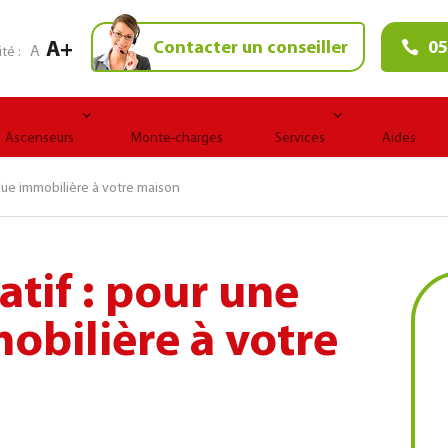
A+
Contacter un conseiller
05
A
ité :
Ascenseurs
Monte-charges
Services
Aides
alue immobilière à votre maison
atif : pour une
obilière à votre