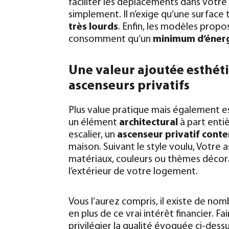
faciliter les déplacements dans votre
simplement. Il n’exige qu’une surface 
très lourds
. Enfin, les modèles propos
consomment qu’un
minimum d’éner
Une valeur ajoutée esthéti
ascenseurs privatifs
Plus value pratique mais également e
un élément
architectural
à part enti
escalier, un
ascenseur privatif cont
maison. Suivant le style voulu, Votre 
matériaux, couleurs ou thèmes décora
l’extérieur de votre logement.
Vous l’aurez compris, il existe de nom
en plus de ce vrai intérêt financier. Fa
privilégier la qualité évoquée ci-dessus