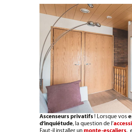
Ascenseurs privatifs
! Lorsque vos
e
d’inquiétude
, la question de l’
accessi
Faut-il installer un
monte-escaliers
, 