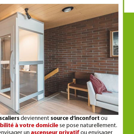
scaliers
deviennent
source d’inconfort
ou
bilité à votre domicile
se pose naturellement.
envisager un
ascenseur privatif
ou envisager