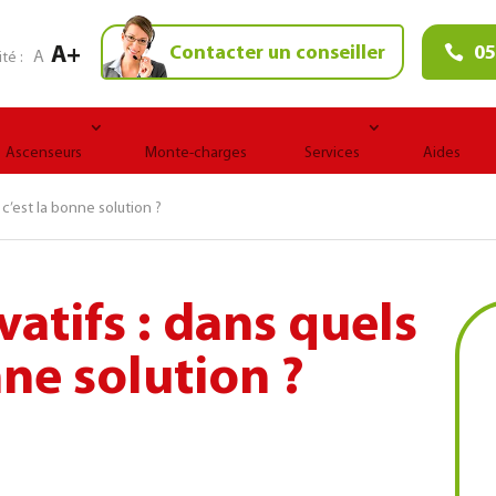
A+
Contacter un conseiller
05
A
ité :
Ascenseurs
Monte-charges
Services
Aides
 c’est la bonne solution ?
vatifs : dans quels
nne solution ?