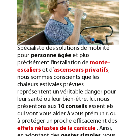
Spécialiste des solutions de mobilité
pour
personne âgée
et plus
précisément l’installation de
monte-
escaliers
et d’
ascenseurs privatifs
,
nous sommes conscients que les
chaleurs estivales prévues
représentent un véritable danger pour
leur santé ou leur bien-être. Ici, nous
présentons aux
10 conseils
essentiels
qui vont vous aider à vous prémunir, ou
à protéger un proche efficacement des
effets néfastes de la canicule
. Ainsi,
en adoptant des
gestes simples
, vous