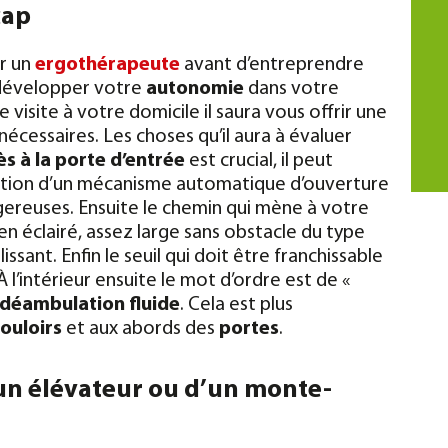
cap
ar un
ergothérapeute
avant d’entreprendre
développer votre
autonomie
dans votre
isite à votre domicile il saura vous offrir une
écessaires.
Les choses qu’il aura à évaluer
ès à la porte d’entrée
est crucial, il peut
llation d’un mécanisme automatique d’ouverture
ereuses. Ensuite le chemin qui mène à votre
en éclairé, assez large sans obstacle du type
sant. Enfin le seuil qui doit être franchissable
 l’intérieur ensuite le mot d’ordre est de «
déambulation fluide
. Cela est plus
couloirs
et aux abords des
portes
.
’un élévateur ou d’un monte-