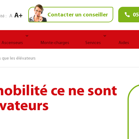
A+
Contacter un conseiller
05
A
ité :
Ascenseurs
Monte-charges
Services
Aides
s que les élévateurs
mobilité ce ne sont
évateurs