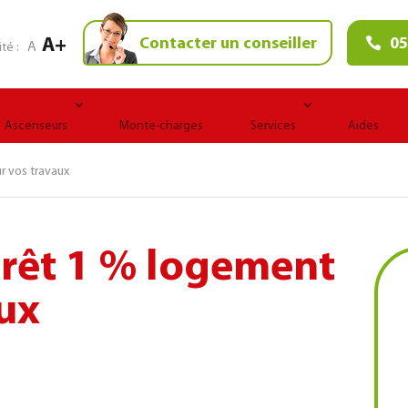
A+
Contacter un conseiller
05
A
ité :
Ascenseurs
Monte-charges
Services
Aides
r vos travaux
prêt 1 % logement
ux