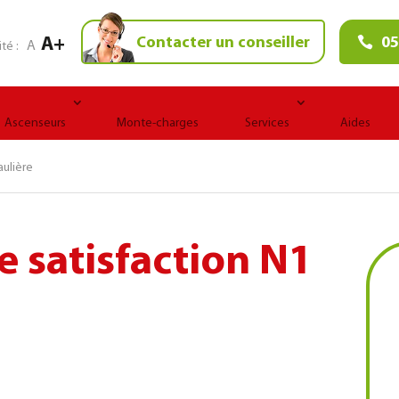
A+
Contacter un conseiller
05
A
ité :
Ascenseurs
Monte-charges
Services
Aides
aulière
ce satisfaction N1