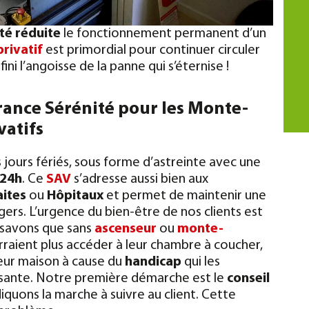
té réduite
le fonctionnement permanent d’un
privatif
est primordial pour continuer circuler
fini l’angoisse de la panne qui s’éternise !
rance Sérénité pour les Monte-
vatifs
 jours fériés, sous forme d’astreinte avec une
/24h
. Ce
SAV
s’adresse aussi bien aux
aites
ou
Hôpitaux
et permet de maintenir une
gers.
L’urgence du bien-être de nos clients est
 savons que sans
ascenseur
ou
monte-
rraient plus accéder à leur chambre à coucher,
 leur maison à cause du
handicap
qui les
sante.
Notre première démarche est le
conseil
diquons la marche à suivre au client. Cette