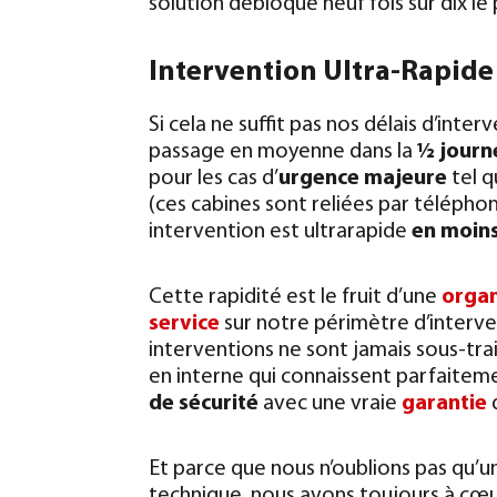
solution débloque neuf fois sur dix l
Intervention Ultra-Rapide
Si cela ne suffit pas nos délais d’int
passage en moyenne dans la
½ journ
pour les cas d’
urgence majeure
tel q
(ces cabines sont reliées par téléphon
intervention est ultrarapide
en moins
Cette rapidité est le fruit d’une
organ
service
sur notre périmètre d’interve
interventions ne sont jamais sous-tr
en interne qui connaissent parfaitemen
de sécurité
avec une vraie
garantie
d
Et parce que nous n’oublions pas qu’
technique, nous avons toujours à cœur