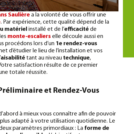
ans
Saulière
a la volonté de vous offrir une
e
. Par expérience, cette qualité dépend de la
du matériel
installé et de l’
efficacité
de
 des
monte-escaliers
elle découle aussi en
ous procédons lors d’un
1e rendez-vous
et d’étudier le lieu de l’installation et vos
faisabilité
tant au niveau
technique
,
 Votre satisfaction résulte de ce premier
ne totale réussite.
 Préliminaire et Rendez-Vous
d’abord à mieux vous connaître afin de pouvoir
 plus adapté à votre utilisation quotidienne. Le
n deux paramètres primordiaux : La
forme de