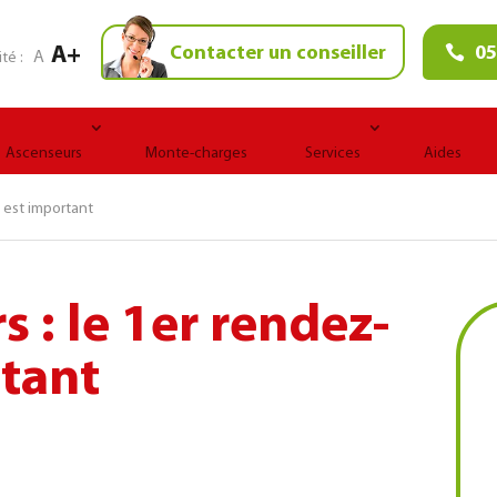
A+
Contacter un conseiller
05
A
ité :
Ascenseurs
Monte-charges
Services
Aides
s est important
 : le 1er rendez-
rtant