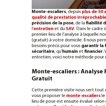
Monte-escaliers
, depuis
plus de 50 
qualité de prestation irréprochabl
précision de la pose
, de la
fiabilité 
l’
entretien
et du
SAV
. Dans le cadre
premier lieu de l’analyse à laquelle n
(gratuit) à votre domicile. Il nous perm
besoins précis pour vous
garantir la 
sécuritaire
, qu’
humain
et
financier
.
entretien, voici notre méthode pour u
Monte-escaliers : Analyse
Gratuit
Cette première visite nous sert tout 
vous proposer le
monte-escaliers
le
lieu de pose est ensuite évalué selo