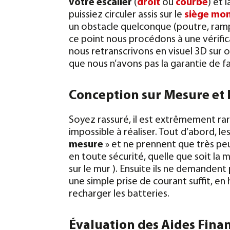
votre escalier
(
droit
ou
courbe
) et 
puissiez circuler assis sur le
siège mon
un obstacle quelconque (poutre, ramp
ce point nous procédons à une vérifica
nous retranscrivons en visuel 3D sur
que nous n’avons pas la garantie de fa
Conception sur Mesure et Ef
Soyez rassuré, il est extrêmement ra
impossible à réaliser. Tout d’abord, le
mesure
» et ne prennent que très peu
en toute sécurité, quelle que soit la m
sur le mur ). Ensuite ils ne demandent
une simple prise de courant suffit, en 
recharger les batteries.
Évaluation des Aides Fina