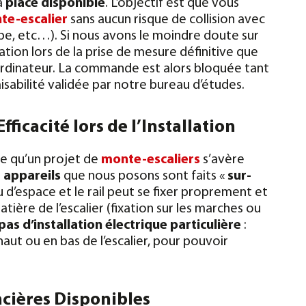
la
place disponible
. L’objectif est que vous
te-escalier
sans aucun risque de collision avec
e, etc…). Si nous avons le moindre doute sur
tion lors de la prise de mesure définitive que
 ordinateur. La commande est alors bloquée tant
isabilité validée par notre bureau d’études.
ficacité lors de l’Installation
re qu’un projet de
monte-escaliers
s’avère
s
appareils
que nous posons sont faits «
sur-
 d’espace et le rail peut se fixer proprement et
atière de l’escalier (fixation sur les marches ou
pas
d’installation électrique particulière
:
haut ou en bas de l’escalier, pour pouvoir
ncières Disponibles