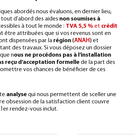
iques abordés nous évaluons, en dernier lieu,
y a tout d’abord des aides
non soumises à
cessibles à tout le monde :
TVA 5,5 %
et
crédit
t être attribuées que si vos revenus sont en
sont dispensées par la
région (
ANAH
)
et
ant des travaux. Si vous déposez un dossier
 que n
ous ne procédons pas à l’installation
as reçu d’acceptation formelle
de la part des
romettre vos chances de bénéficier de ces
tte
analyse
qui nous permettent de sceller une
tre obsession de la satisfaction client couvre
 1er rendez-vous inclut.