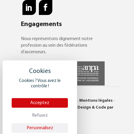
Engagements
Nous représentons dignement notre
profession au sein des fédérations
d’ascenseurs.
Cookies ? Vous avez le
contrôle !
© Saulière 2017 -
Plan du site
-
Mentions légales
-
Acceptez
Politique de confidentialité
-
Design & Code par
DEFACTO
Refusez
Personnalisez