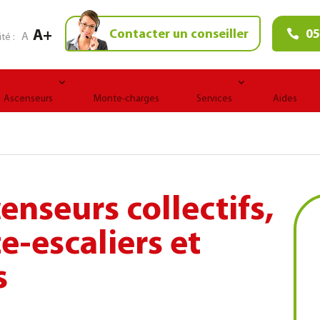
A+
Contacter un conseiller
05
A
ité :
Ascenseurs
Monte-charges
Services
Aides
censeurs collectifs,
e-escaliers et
s