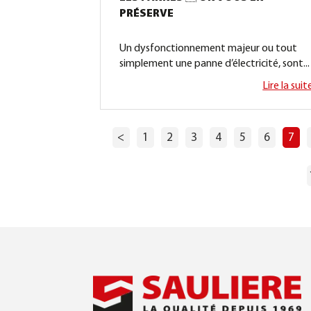
PRÉSERVE
Un dysfonctionnement majeur ou tout
simplement une panne d’électricité, sont...
Lire la suit
<
1
2
3
4
5
6
7